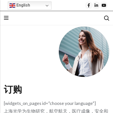
English
Back
Back
Back
Back
Back
Back
Back
Stock Optical Assembly
Optical Design
Microscope Objective Lenses
Cylindrical Lenses
Request For Quote
Company Profile
Technical Articles
Cylindrical Lenses
Aspheric Lenses
Stock Optics
Stock Optical Components
Optical Engineering Services
Projection Lenses
Build Your Own Lens
Why Shanghai Optics (S.O.)?
S.O. Resource Library
Rod Lenses
Achromatic Lenses
Microscope Objectives
Stock Optics
Custom Optical Solutions
Fisheye Lenses
FAI Policy
News & Events
Product Datasheets
Spherical Lenses
Return Policy
Blog
Video Library
IR Lenses
Stock Bandpass Filters
Medical Optics Design
Telecentric Lenses
Spherical Lenses
Optical Prisms
Opto-Mechanical Design
SWIR Imaging Lenses
FAQs
S.O. Resource Library
Blog
Fixed Focal Length Lenses
Stock Narrow Bandpass Filters
订购
Optical Prisms
Optical Mirrors
Ball Lenses
Reverse Optical Engineering
IR Lenses
Careers
F-Theta Lenses
Stock Longpass Filters
Optical Mirrors
Beamsplitters
Amici Prisms
IR Lenses
Zoom Lenses
BK7 Spherical Lens
Optical System Integration
[widgets_on_pages id=”choose your language”]
Beam Expanders
Stock UV Bandpass Filters
Beamsplitters
Optical Windows
Lightweight Zerodur Mirrors
Beam Expanders
Corner Cube Prisms
LWIR Lenses
Calcium Fluoride Lens
上海光学为生物研究，航空航天，医疗成像，安全和
Optical Coating
Telecentric Lenses
Stock Dichroic Filters
Optical Windows
Infrared Optics