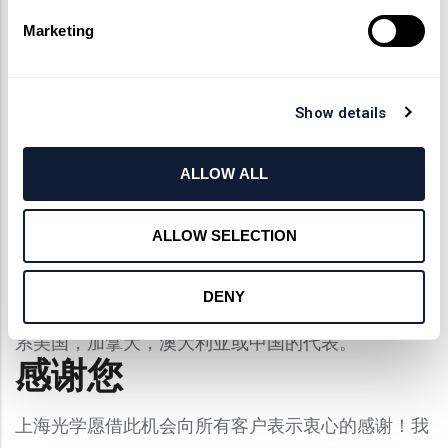
上传设计或其他相关文件（如适用）
Marketing
提交表格并在24小时内等待我们的回复
提交报价申请表后，我们将审核您项目的规格，并在
Show details
24小时内与您联系。收到报价后，您可以直接订购或
与我们的员工联络以获取更多详细信息。
从上海光学
ALLOW ALL
订购定制光学
/
工程服务
从光学供应商订购定制光学/
工程服务应该是一个简单且无压力的过程。凭借超过
ALLOW SELECTION
55年的经验，上海光学有能力提供优质的服务和优质
的产品。 请立即在线订购您需要的定制光学设计，如
DENY
果您对我们的订购流程或生产能力有任何疑问，请联
系美国，加拿大，澳大利亚或中国的代表。
感谢您
上海光学愿借此机会向所有客户表示衷心的感谢！我