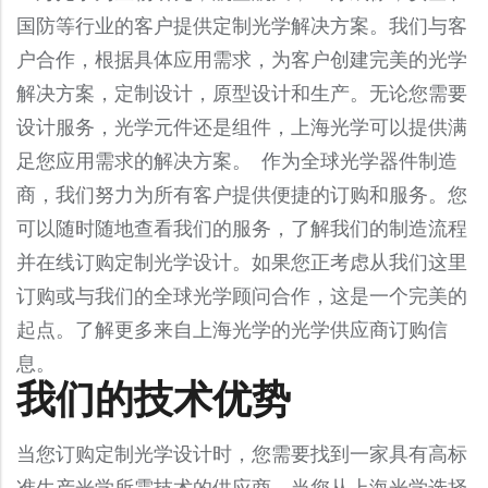
Broadband Polarizing Beamsplitter
Broadband Dielectric Mirrors
Collimating Lenses
Custom Cemented Prism
国防等行业的客户提供定制光学解决方案。我们与客
Volume Production
MWIR Lenses
Fused Silica Spherical Lenses
Infrared Optics
Micro Optics
Fisheye Lenses
Stock Shortpass Filters
BK7 Windows
Broadband Non-Polarizing Beamsplitter Cube
Fiber Collimators
F-Theta Lenses
Cold Mirrors
户合作，根据具体应用需求，为客户创建完美的光学
Dove Prism
Optical Metrology
NIR Lenses
Magnesium Fluoride Spherical Lens
Micro Optics
Optical Filters
Germanium Lenses
Zoom Lenses
Stock Colored Glass Filters
CaF2 Windows
Opto-Mechanical Modules
Dichroic Polarizer
解决方案，定制设计，原型设计和生产。无论您需要
Convex Spherical Mirrors
Half Penta Prism
Optical Filters
Colored Glass Filters
Rapid Optical Prototype
SWIR Lenses
Optical Domes
Micro Prisms
Germanium Window
Endoscopes
Stock Neutral Density Filters
Fused Silica Windows
设计服务，光学元件还是组件，上海光学可以提供满
Wide Angle Lenses
Laser Line Non-Polarizing Plate Beamsplitter
Copper and Aluminum Mirrors
Colored Glass Filters
Custom Shapes
Micro Prisms
Optical Bandpass Filters
Plano Concave Lenses
Micro Waveplate
Si Spherical Lens
Infrared (IR) Aspheric Lenses
足您应用需求的解决方案。 作为全球光学器件制造
MgF2 Windows
Megapixel Lenses
Laser Polarizing Beamsplitters Cube
Custom Shapes
Laser Optics
Metallic Mirrors
Colored Optical Filter Glass
Polygon-shaped Prism
Dichroic Filter
Plano Convex Lenses
Microlens Array
商，我们努力为所有客户提供便捷的订购和服务。您
Si Window
Off-Axis Parabolic Mirrors
Sapphire Windows
Laser Optics
Freeform Optics
Fixed Focal Length Lenses
Narrowband Beamsplitter Cube
Off-Axis Parabolic Mirror
Precision Penta Prism
Fluorescence Filters
Precision Strip Lens
可以随时随地查看我们的服务，了解我们的制造流程
Microspheres
ZnSe Lens
Fresnel Lenses
Stock Sapphire Windows
Metalized Sapphire Windows
Laser Lenses
Medical Device Assembly
Precision Reflector
Right-Angle Prism
并在线订购定制光学设计。如果您正考虑从我们这里
Laser Line Filter
Sapphire Lenses
PBS
ZnSe Window
Light Pipe Homogenizing Rods
Stock Germanium Window
Fused Quartz Windows
Laser Line Filter
Right Angle Mirror
订购或与我们的全球光学顾问合作，这是一个完美的
Standard Penta Prism
Narrow Bandpass Filters
SF11 Spherical Lens
Infrared (IR) Aspheric Lenses
Polymer Optics
Stock Aspheric Lenses
Laser Line Non-Polarizing Plate Beamsplitter
起点。了解更多来自上海光学的光学供应商订购信
Spherical Mirror
UV Fused Silica Right-Angle Prism
Neutral Density Filters
Biconvex Lenses (Double Convex Lenses)
TIR Lens
Stock Germanium Aspheric Lenses
息。
Laser Polarizing Beamsplitters Cube
Ultra-Broadband Metallic Mirrors
OD4 Notch Filter
我们的技术优势
Medical Device Optics
Stock Optical Domes
Powell Lenses
Silicon Carbide Mirrors
OD6 Notch Filter
Axicon Lens
当您订购定制光学设计时，您需要找到一家具有高标
High Reflectivity Mirror
Optical Filter Glass
准生产光学所需技术的供应商。当您从上海光学选择