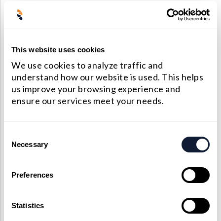
们的全球光学顾问处订购。当您致电或发送电子邮件
给我们时，代表可以回答您的问题，并逐步指导您完
成订购流程。
如何索取报价
This website uses cookies
We use cookies to analyze traffic and
understand how our website is used. This helps
要求提供定制光学制造订单的报价是了解上海光学能
us improve your browsing experience and
为您做些什么的最佳方式。请使用以下流程可以轻松
ensure our services meet your needs.
完成此操作：
到我们的在线报价请求页面
Consent
Necessary
Selection
输入您的联系信息，包括您的公司，全名，电
子邮件和国家/地区
Preferences
告诉我们您项目的预算，首选交付和规格
输入每种产品所需的数量
Statistics